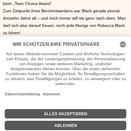
beim „Teen Choice Award“.
Zum Zeitpunkt ihres Berühmtwerdens war Black gerade einmal
dreizehn Jahre alt – und noch immer will sie ganz nach oben. Man
darf sich also darauf freuen, noch jede Menge von Rebecca Black
zu hören!
Autogramm Rebecca Black Autogrammadresse
n.n.v.
Rebecca Black Seiten, Steckbrief etc.
rebeccablackonline.com
- Die offizielle Homepage von Rebecca
Black
Rebecca Black MP3 Downloads
Rebecca Black MP3 bei Amazon
-
Alle Hits zum downloaden
Rebecca Black Videos
Rebecca Black Diskografie
Nachrichten Rebecca Black News
...>>>