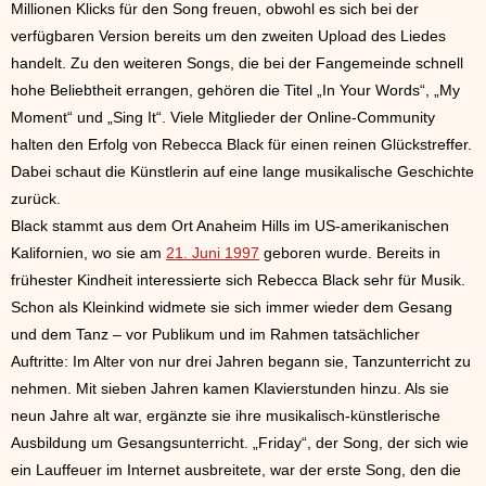
Millionen Klicks für den Song freuen, obwohl es sich bei der
verfügbaren Version bereits um den zweiten Upload des Liedes
handelt. Zu den weiteren Songs, die bei der Fangemeinde schnell
hohe Beliebtheit errangen, gehören die Titel „In Your Words“, „My
Moment“ und „Sing It“. Viele Mitglieder der Online-Community
halten den Erfolg von Rebecca Black für einen reinen Glückstreffer.
Dabei schaut die Künstlerin auf eine lange musikalische Geschichte
zurück.
Black stammt aus dem Ort Anaheim Hills im US-amerikanischen
Kalifornien, wo sie am
21. Juni 1997
geboren wurde. Bereits in
frühester Kindheit interessierte sich Rebecca Black sehr für Musik.
Schon als Kleinkind widmete sie sich immer wieder dem Gesang
und dem Tanz – vor Publikum und im Rahmen tatsächlicher
Auftritte: Im Alter von nur drei Jahren begann sie, Tanzunterricht zu
nehmen. Mit sieben Jahren kamen Klavierstunden hinzu. Als sie
neun Jahre alt war, ergänzte sie ihre musikalisch-künstlerische
Ausbildung um Gesangsunterricht. „Friday“, der Song, der sich wie
ein Lauffeuer im Internet ausbreitete, war der erste Song, den die