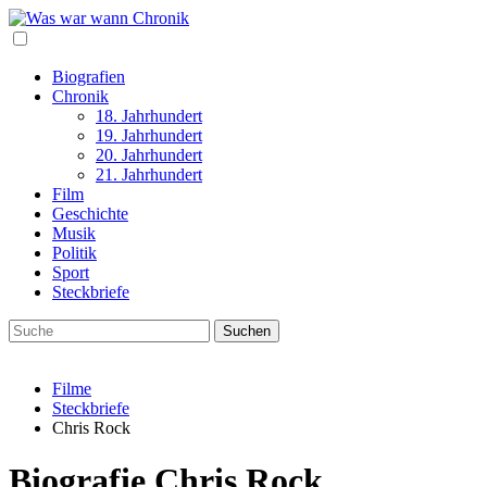
Biografien
Chronik
18. Jahrhundert
19. Jahrhundert
20. Jahrhundert
21. Jahrhundert
Film
Geschichte
Musik
Politik
Sport
Steckbriefe
Filme
Steckbriefe
Chris Rock
Biografie Chris Rock