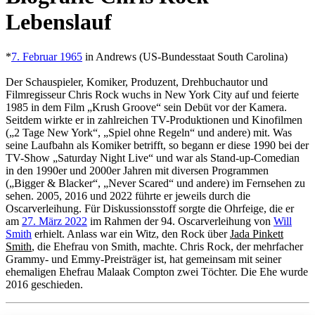
Lebenslauf
*
7. Februar 1965
in Andrews (US-Bundesstaat South Carolina)
Der Schauspieler, Komiker, Produzent, Drehbuchautor und
Filmregisseur Chris Rock wuchs in New York City auf und feierte
1985 in dem Film „Krush Groove“ sein Debüt vor der Kamera.
Seitdem wirkte er in zahlreichen TV-Produktionen und Kinofilmen
(„2 Tage New York“, „Spiel ohne Regeln“ und andere) mit. Was
seine Laufbahn als Komiker betrifft, so begann er diese 1990 bei der
TV-Show „Saturday Night Live“ und war als Stand-up-Comedian
in den 1990er und 2000er Jahren mit diversen Programmen
(„Bigger & Blacker“, „Never Scared“ und andere) im Fernsehen zu
sehen. 2005, 2016 und 2022 führte er jeweils durch die
Oscarverleihung. Für Diskussionsstoff sorgte die Ohrfeige, die er
am
27. März 2022
im Rahmen der 94. Oscarverleihung von
Will
Smith
erhielt. Anlass war ein Witz, den Rock über
Jada Pinkett
Smith
, die Ehefrau von Smith, machte. Chris Rock, der mehrfacher
Grammy- und Emmy-Preisträger ist, hat gemeinsam mit seiner
ehemaligen Ehefrau Malaak Compton zwei Töchter. Die Ehe wurde
2016 geschieden.