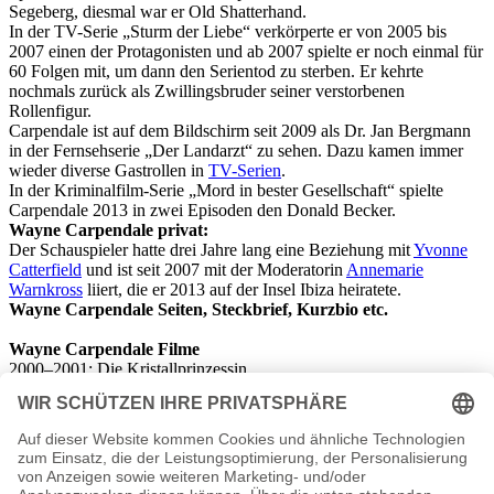
Segeberg, diesmal war er Old Shatterhand.
In der TV-Serie „Sturm der Liebe“ verkörperte er von 2005 bis
2007 einen der Protagonisten und ab 2007 spielte er noch einmal für
60 Folgen mit, um dann den Serientod zu sterben. Er kehrte
nochmals zurück als Zwillingsbruder seiner verstorbenen
Rollenfigur.
Carpendale ist auf dem Bildschirm seit 2009 als Dr. Jan Bergmann
in der Fernsehserie „Der Landarzt“ zu sehen. Dazu kamen immer
wieder diverse Gastrollen in
TV-Serien
.
In der Kriminalfilm-Serie „Mord in bester Gesellschaft“ spielte
Carpendale 2013 in zwei Episoden den Donald Becker.
Wayne Carpendale privat:
Der Schauspieler hatte drei Jahre lang eine Beziehung mit
Yvonne
Catterfield
und ist seit 2007 mit der Moderatorin
Annemarie
Warnkross
liiert, die er 2013 auf der Insel Ibiza heiratete.
Wayne Carpendale Seiten, Steckbrief, Kurzbio etc.
Wayne Carpendale Filme
2000–2001: Die Kristallprinzessin
2000–2001: Unter uns
2001 - Rosamunde Pilcher – Paradies der Träume
2002 - Hochwürden wird Papa
2005 - girl friends – Freundschaft mit Herz
2006 - Rosamunde Pilcher – Die Liebe ihres Lebens
2005–2007 - Unser Charly