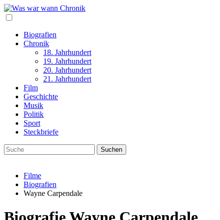
Biografien
Chronik
18. Jahrhundert
19. Jahrhundert
20. Jahrhundert
21. Jahrhundert
Film
Geschichte
Musik
Politik
Sport
Steckbriefe
Filme
Biografien
Wayne Carpendale
Biografie Wayne Carpendale