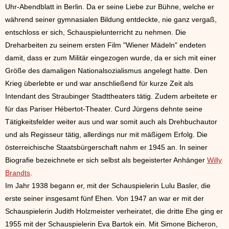
Uhr-Abendblatt in Berlin. Da er seine Liebe zur Bühne, welche er
während seiner gymnasialen Bildung entdeckte, nie ganz vergaß,
entschloss er sich, Schauspielunterricht zu nehmen. Die
Dreharbeiten zu seinem ersten Film "Wiener Mädeln" endeten
damit, dass er zum Militär eingezogen wurde, da er sich mit einer
Größe des damaligen Nationalsozialismus angelegt hatte. Den
Krieg überlebte er und war anschließend für kurze Zeit als
Intendant des Straubinger Stadttheaters tätig. Zudem arbeitete er
für das Pariser Hébertot-Theater. Curd Jürgens dehnte seine
Tätigkeitsfelder weiter aus und war somit auch als Drehbuchautor
und als Regisseur tätig, allerdings nur mit mäßigem Erfolg. Die
österreichische Staatsbürgerschaft nahm er 1945 an. In seiner
Biografie bezeichnete er sich selbst als begeisterter Anhänger
Willy
Brandts
.
Im Jahr 1938 begann er, mit der Schauspielerin Lulu Basler, die
erste seiner insgesamt fünf Ehen. Von 1947 an war er mit der
Schauspielerin Judith Holzmeister verheiratet, die dritte Ehe ging er
1955 mit der Schauspielerin Eva Bartok ein. Mit Simone Bicheron,