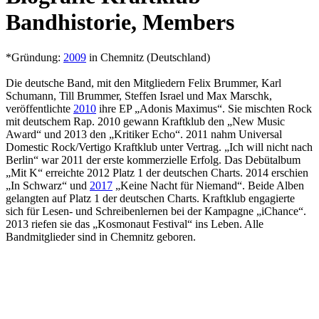
Bandhistorie, Members
*Gründung:
2009
in Chemnitz (Deutschland)
Die deutsche Band, mit den Mitgliedern Felix Brummer, Karl
Schumann, Till Brummer, Steffen Israel und Max Marschk,
veröffentlichte
2010
ihre EP „Adonis Maximus“. Sie mischten Rock
mit deutschem Rap. 2010 gewann Kraftklub den „New Music
Award“ und 2013 den „Kritiker Echo“. 2011 nahm Universal
Domestic Rock/Vertigo Kraftklub unter Vertrag. „Ich will nicht nach
Berlin“ war 2011 der erste kommerzielle Erfolg. Das Debütalbum
„Mit K“ erreichte 2012 Platz 1 der deutschen Charts. 2014 erschien
„In Schwarz“ und
2017
„Keine Nacht für Niemand“. Beide Alben
gelangten auf Platz 1 der deutschen Charts. Kraftklub engagierte
sich für Lesen- und Schreibenlernen bei der Kampagne „iChance“.
2013 riefen sie das „Kosmonaut Festival“ ins Leben. Alle
Bandmitglieder sind in Chemnitz geboren.