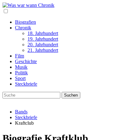
Biografien
Chronik
18. Jahrhundert
19. Jahrhundert
20. Jahrhundert
21. Jahrhundert
Film
Geschichte
Musik
Politik
Sport
Steckbriefe
Bands
Steckbriefe
Kraftclub
Biografie Kraftklub