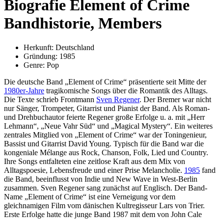
Biografie Element of Crime
Bandhistorie, Members
Herkunft: Deutschland
Gründung: 1985
Genre: Pop
Die deutsche Band „Element of Crime“ präsentierte seit Mitte der
1980er-Jahre
tragikomische Songs über die Romantik des Alltags.
Die Texte schrieb Frontmann
Sven Regener
. Der Bremer war nicht
nur Sänger, Trompeter, Gitarrist und Pianist der Band. Als Roman-
und Drehbuchautor feierte Regener große Erfolge u. a. mit „Herr
Lehmann“, „Neue Vahr Süd“ und „Magical Mystery“. Ein weiteres
zentrales Mitglied von „Element of Crime“ war der Toningenieur,
Bassist und Gitarrist David Young. Typisch für die Band war die
kongeniale Mélange aus Rock, Chanson, Folk, Lied und Country.
Ihre Songs entfalteten eine zeitlose Kraft aus dem Mix von
Alltagspoesie, Lebensfreude und einer Prise Melancholie.
1985
fand
die Band, beeinflusst von Indie und New Wave in West-Berlin
zusammen. Sven Regener sang zunächst auf Englisch. Der Band-
Name „Element of Crime“ ist eine Verneigung vor dem
gleichnamigen Film vom dänischen Kultregisseur Lars von Trier.
Erste Erfolge hatte die junge Band 1987 mit dem von John Cale