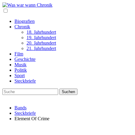
Biografien
Chronik
18. Jahrhundert
19. Jahrhundert
20. Jahrhundert
21. Jahrhundert
Film
Geschichte
Musik
Politik
Sport
Steckbriefe
Bands
Steckbriefe
Element Of Crime