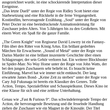
ausgezeichnet wurde, ist eine schockierende Interpretation dieser
Ereignisse.
„Das letzte Duell“ unter der Regie von Ridley Scott bietet eine
Starbesetzung und eine Rückkehr in die ferne Vergangenheit.
Kostümfilm, hervorragende Erzählung. „Soul“ unter der Regie von
Peter Docter ist eine beeindruckende Animationsleistung für
Zuschauer jeden Alters. Von 5-Jährigen bis zu den Großeltern. Mit
einem Wort: ein Spaß für die ganze Familie.
„The Green Knight“ von Regisseur David Lowery ist ein Fantasy-
Film über den Ritter von König Artus. Ein brillant gedrehtes
Märchen für Erwachsene. „Sound of Metal“ unter der Regie von
Darius Marder ist eine brillant inszenierte Geschichte über einen
Schlagzeuger, der sein Gehör verloren hat. Ein weiterer Blockbuster
ist Spider-Man: No Way Home unter der Regie von John Watts, der
bei den jungen Zuschauern sehr beliebt ist. Es braucht keine
Einführung, Marvel hat wie immer nicht enttäuscht. Der lang
erwartete James Bond- „Keine Zeit zu sterben“ unter der Regie von
Cary Joji Fukunaga ist bereits ein Klassiker des Genres. Tolle
Action, Tempo, Spezialeffekte und Schauspielkunst. Dieses Kino ist
eine Klasse für sich und eine zeitlose Unterhaltung.
Genau wie „Fast & Furious 9“. Das schwindelerregende Tempo der
Action, die hervorragende Besetzung und die fesselnde Handlung
ziehen die Zuschauer wie ein Magnet in die Kinosäle. Der Titel