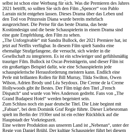
selbst ist schon eine Werbung für sich. Was die Premieren des Jahres
2021 betrifft, so sollten Sie sich den Film „Spencer“ von Pablo
Larrain nicht entgehen lassen. Dieses Drama über das Leben und
den Tod von Prinzessin Diana wurde bereits mehrfach
ausgezeichnet. Die Preise für das beste Drama, das beste
Kostümdesign und die beste Schauspielerin in einem Drama sind
eine gute Empfehlung, den Film zu sehen.
„The Unforgivable“ mit Sandra Bullock, der 2021 Premiere hat, ist
jetzt auf Netflix verfügbar. In diesem Film spielt Sandra eine
ehemalige Strafgefangene, die versucht, sich wieder in die
Gesellschaft zu integrieren. Es ist ein schwieriger und gefühlsmäßig
trauriger Film. Bullock ist Oscar-Preisträgerin, und dieser Film ist
ein großartiges Beispiel dafür, wie eine Schauspielerin jede
schauspielerische Herausforderung meistern kann. Endlich eine
Perle mit brillanten Rollen für Bill Murray, Tilda Swilton, Owen
Wilson, Adrien Brody und Lèa Seydoux. Die Creme de la Creme
Hollywoods gibt ihr Bestes. Der Film trägt den Titel „French
Dispatch“ und wurde von Wes Anderson gedreht. Fans von „The
Grand Budapest Hotel“ werden begeistert sein.
Zum Schluss noch ein paar deutsche Titel. Die Liste beginnt mit
„Fabian“, bei dem Dominik Graf Regie führte. Dieser Liebesroman
spielt im Berlin der 1930er und ist ein echter Rückblick auf die
Hauptstadt der Vorkriegszeit.
Eine weitere Produktion aus unserem Land ist „Nebenan“, unter der
Regie von Daniel Brühl. Der kultige Schauspieler führt bei diesem