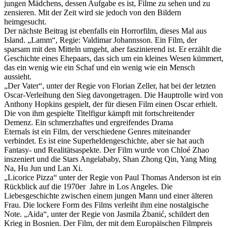
jungen Mädchens, dessen Aufgabe es ist, Filme zu sehen und zu
zensieren. Mit der Zeit wird sie jedoch von den Bildern
heimgesucht.
Der nächste Beitrag ist ebenfalls ein Horrorfilm, dieses Mal aus
Island. „Lamm“, Regie: Valdimar Johannsson. Ein Film, der
sparsam mit den Mitteln umgeht, aber faszinierend ist. Er erzählt die
Geschichte eines Ehepaars, das sich um ein kleines Wesen kümmert,
das ein wenig wie ein Schaf und ein wenig wie ein Mensch
aussieht.
„Der Vater“, unter der Regie von Florian Zeller, hat bei der letzten
Oscar-Verleihung den Sieg davongetragen. Die Hauptrolle wird von
Anthony Hopkins gespielt, der für diesen Film einen Oscar erhielt.
Die von ihm gespielte Titelfigur kämpft mit fortschreitender
Demenz. Ein schmerzhaftes und ergreifendes Drama
Eternals ist ein Film, der verschiedene Genres miteinander
verbindet. Es ist eine Superheldengeschichte, aber sie hat auch
Fantasy- und Realitätsaspekte. Der Film wurde von Chloé Zhao
inszeniert und die Stars Angelababy, Shan Zhong Qin, Yang Ming
Na, Hu Jun und Lan Xi.
„Licorice Pizza“ unter der Regie von Paul Thomas Anderson ist ein
Rückblick auf die 1970er Jahre in Los Angeles. Die
Liebesgeschichte zwischen einem jungen Mann und einer älteren
Frau. Die lockere Form des Films verleiht ihm eine nostalgische
Note. „Aida“, unter der Regie von Jasmila Źbanić, schildert den
Krieg in Bosnien. Der Film, der mit dem Europäischen Filmpreis