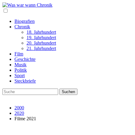
Biografien
Chronik
18. Jahrhundert
19. Jahrhundert
20. Jahrhundert
21. Jahrhundert
Film
Geschichte
Musik
Politik
Sport
Steckbriefe
2000
2020
Filme 2021