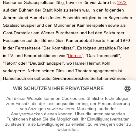
Bochumer Schauspielhaus tätig, bevor er für vier Jahre bis
1972
auf den Bühnen der Stadt Köln zu sehen war. In den folgenden
Jahren stand Hamel als festes Ensemblemitglied beim Bayerischen
Staatsschauspiel und den Münchener Kammerspielen sowie als
Gast-Darsteller am Wiener Burgtheater und bei den Salzburger
Festspielen auf der Bühne. Sein Kameradebüt feierte Hamel 1970
in der Fernsehserie "Der Kommissar". Es folgten unzählige Rollen
in TV- und Kinoproduktionen wie "
Derrick
", "Das Traumschiff",
"Tatort" oder "Deutschlandspiel", wo Hamel Helmut Kohl
verkörperte. Neben seinen Film- und Theaterengagements ist
Hamel auch ein gefragter Synchronsprecher. So lieh er während
seiner langen Karriere unter anderem Charlton Heston, Frank
Langella, Philippe Noiret, Richard Widmark und Edward G.
Robinson seine tiefe Stimme.
Lambert Hamel lebt in München und ist der leibliche Vater von
Viviane Elisa Maria Clarin, die aus einer Affäre mit
Schauspielkollegin Irene Clarin stammt, der Tochter des
Schauspielers Hans Clarin.