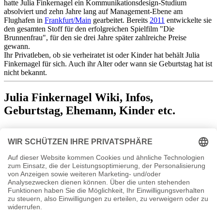
hatte Julia Finkernagel ein Kommunikationsdesign-Studium
absolviert und zehn Jahre lang auf Management-Ebene am
Flughafen in
Frankfurt/Main
gearbeitet. Bereits
2011
entwickelte sie
den gesamten Stoff für den erfolgreichen Spielfilm "Die
Brunnenfrau", für den sie drei Jahre später zahlreiche Preise
gewann.
Ihr Privatleben, ob sie verheiratet ist oder Kinder hat behält Julia
Finkernagel für sich. Auch ihr Alter oder wann sie Geburtstag hat ist
nicht bekannt.
Julia Finkernagel Wiki, Infos,
Geburtstag, Ehemann, Kinder etc.
n.n.v. - Die offizielle Julia Finkernagel Homepage
instagram.com/juliafinkernagel/
Julia
Finkernagel bei Instagram
Bücher Julia Finkernagel Publikationen
Ostwärts
Und immer wieder Ostwärts
Mit dem Rucksack von Leipzig in die Mongolei.