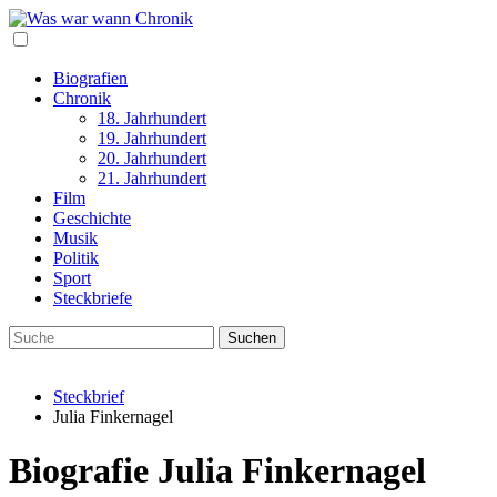
Biografien
Chronik
18. Jahrhundert
19. Jahrhundert
20. Jahrhundert
21. Jahrhundert
Film
Geschichte
Musik
Politik
Sport
Steckbriefe
Steckbrief
Julia Finkernagel
Biografie Julia Finkernagel