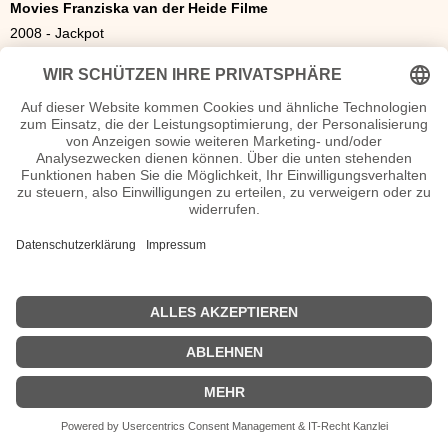
Movies Franziska van der Heide Filme
2008 - Jackpot
2009
- Benni
2012 - little Che
2012 - Neujahrsgeschenk
2012 - Der Flieger
2013
- Musikvideo – Twist the Knife
2013
- Gute Zeiten, Schlechte Zeiten
| Biografie kurz |
Personen
|
Impressum
|