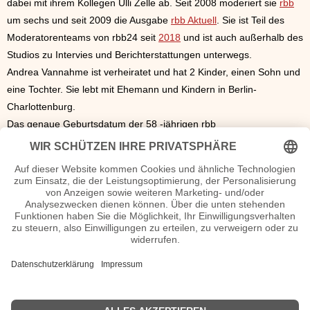
dabei mit ihrem Kollegen Ulli Zelle ab. Seit 2008 moderiert sie
rbb
um sechs und seit 2009 die Ausgabe
rbb Aktuell
. Sie ist Teil des
Moderatorenteams von rbb24 seit
2018
und ist auch außerhalb des
Studios zu Intervies und Berichterstattungen unterwegs.
Andrea Vannahme ist verheiratet und hat 2 Kinder, einen Sohn und
eine Tochter. Sie lebt mit Ehemann und Kindern in Berlin-
Charlottenburg.
Das genaue Geburtsdatum der
58 -jährigen rbb
Fernsehmoderatorin ist nicht bekannt
Seiten Andrea Vannahme Wiki, Herkunft, Geburtstag etc.
n.n.v. - Die offizielle Andrea Vannahme Facebook Homepage
Movies Andrea Vannahme Filme