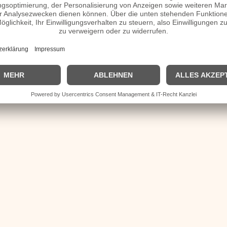
| © 2013–2023 was-war-wann.de. Alle Rechte vorbehalten. |
|
Startseite
|
1700
|
1800
|
1900
|
2000
|