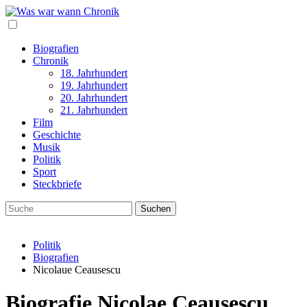
Biografien
Chronik
18. Jahrhundert
19. Jahrhundert
20. Jahrhundert
21. Jahrhundert
Film
Geschichte
Musik
Politik
Sport
Steckbriefe
Politik
Biografien
Nicolaue Ceausescu
Biografie Nicolae Ceauşescu