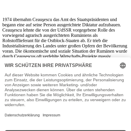
1974 übernahm Ceauşescu das Amt des Staatspräsidenten und
begann eine auf seine Person ausgerichtete Diktatur aufzubauen.
Ceauşescu lehnte die von der UdSSR vorgegebene Rolle des
vorwiegend agrarisch ausgerichteten Rumäniens als
Rohstofflieferant für die Ostblock-Staaten ab. Er trieb die
Industrialisierung des Landes unter großen Opfern der Bevölkerung
voran. Die ökomomische und soziale Situation der Rumänen wurde
durch Ceauşescus oft verfehlte Wirtschafts-Projekte massiv
verschlechtert. Besonders verhasst war das so genannte
„Dorfzerstörungsprogramm“, durch das künstlich neue
Wirtschaftszentren entstehen sollten. Kritik wurde von der
Geheimpolizei Securitate brutal unterdrückt. Auch Hinweise der
sowjetischen Staatsführung um Gorbatschow Mitte der 1980er
Jahre, Platz für Reformen zu machen, ignorierte Ceauşescu.
Der von Ceauşescu initiierte Personenkult nahm immer bizarrere
Formen an. So ließ er sich von Staatsmedien als „Gott“ und
„Karpaten-Genie“ feiern. Träger seines Regimes wurden
zunehmend Familienangehörige wie seine Ehefrau
Elena
oder sein
Bruder Ion Ceauşescu.
Ende 1989 brach sich der Unmut in der Bevölkerung und in Teilen
der Streitkräfte Luft in Aufständen. Nach überaus heftigen und
blutigen Gefechten in Bukarest un dim übrigen Land wurden Elena