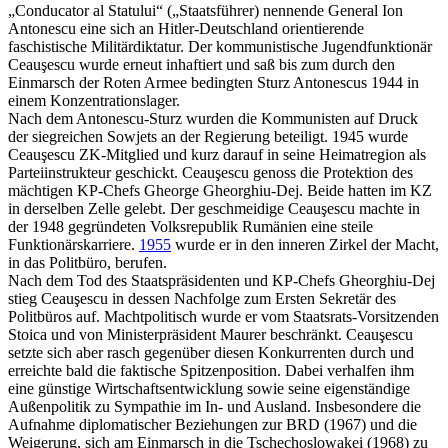
„Conducator al Statului“ („Staatsführer) nennende General Ion
Antonescu eine sich an Hitler-Deutschland orientierende
faschistische Militärdiktatur. Der kommunistische Jugendfunktionär
Ceauşescu wurde erneut inhaftiert und saß bis zum durch den
Einmarsch der Roten Armee bedingten Sturz Antonescus 1944 in
einem Konzentrationslager.
Nach dem Antonescu-Sturz wurden die Kommunisten auf Druck
der siegreichen Sowjets an der Regierung beteiligt. 1945 wurde
Ceauşescu ZK-Mitglied und kurz darauf in seine Heimatregion als
Parteiinstrukteur geschickt. Ceauşescu genoss die Protektion des
mächtigen KP-Chefs Gheorge Gheorghiu-Dej. Beide hatten im KZ
in derselben Zelle gelebt. Der geschmeidige Ceauşescu machte in
der 1948 gegründeten Volksrepublik Rumänien eine steile
Funktionärskarriere.
1955
wurde er in den inneren Zirkel der Macht,
in das Politbüro, berufen.
Nach dem Tod des Staatspräsidenten und KP-Chefs Gheorghiu-Dej
stieg Ceauşescu in dessen Nachfolge zum Ersten Sekretär des
Politbüros auf. Machtpolitisch wurde er vom Staatsrats-Vorsitzenden
Stoica und von Ministerpräsident Maurer beschränkt. Ceauşescu
setzte sich aber rasch gegenüber diesen Konkurrenten durch und
erreichte bald die faktische Spitzenposition. Dabei verhalfen ihm
eine günstige Wirtschaftsentwicklung sowie seine eigenständige
Außenpolitik zu Sympathie im In- und Ausland. Insbesondere die
Aufnahme diplomatischer Beziehungen zur BRD (1967) und die
Weigerung, sich am Einmarsch in die Tschechoslowakei (1968) zu