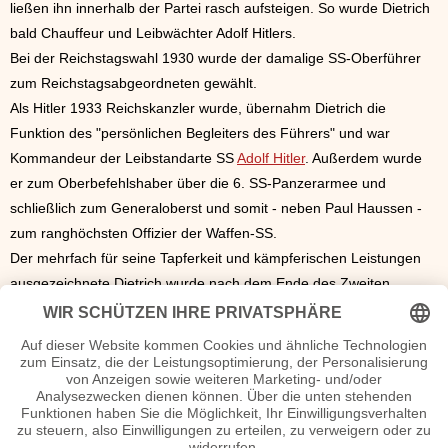
ließen ihn innerhalb der Partei rasch aufsteigen. So wurde Dietrich
bald Chauffeur und Leibwächter Adolf Hitlers.
Bei der Reichstagswahl 1930 wurde der damalige SS-Oberführer
zum Reichstagsabgeordneten gewählt.
Als Hitler 1933 Reichskanzler wurde, übernahm Dietrich die
Funktion des "persönlichen Begleiters des Führers" und war
Kommandeur der Leibstandarte SS
Adolf Hitler
. Außerdem wurde
er zum Oberbefehlshaber über die 6. SS-Panzerarmee und
schließlich zum Generaloberst und somit - neben Paul Haussen -
zum ranghöchsten Offizier der Waffen-SS.
Der mehrfach für seine Tapferkeit und kämpferischen Leistungen
ausgezeichnete Dietrich wurde nach dem Ende des Zweiten
Weltkrieges in der
Sowjetunion
in Abwesenheit wegen
Kriegsverbrechen zum Tode verurteilt. Im sogenannten Malmedy-
Prozess wurde gegen ihn eine lebenslange Freiheitsstrafe
ausgesprochen. 1955 wurde er allerdings begnadigt und aus der
Justizvollzugsanstalt entlassen. Wegen Beihilfe zum Totschlag
während des Röhm-Putsches erhielt er 1957 eine 18monatige