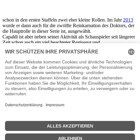
schon in den ersten Staffeln zwei eher kleine Rollen. Im Jahr
2013
wurde er dann auch für die zwölfte Reinkarnation des Doktors, der
die Hauptrolle in dieser Serie ist, ausgewählt.
Capaldi ist aber neben seiner Aktivität als Schauspieler seit längerer
Zeit schon auch ein viel beachteter Regisseur und
Drehbuchschreiber geworden.
Er schrieb 1993 das Drehbuch zu dem Film „Soft Top, Hard
Shoulder“, der beim London Filmfestival den Publikumspreis
erhielt. Seinen größten Erfolg als Drehbuchschreiber und Regisseur
bescherte ihm sein Film „Franz Kafka’s It’s a Wonderful Life“,
ebenfalls von 1993, für den er nicht nur den British Academy of
Film and Television Arts Award bekam, sondern auch einen Oscar
für den besten Kurzfilm.
Seitdem schrieb Peter Capaldi immer wieder Drehbücher und führte
Regie, ebenso für Fernsehfilme wie auch für einzelne Episoden für
Fernsehserien. Einen weiteren Preis gewann er im Jahr 2012 als
Regisseur des Fernsehfilms „ The Cricklewood Greats“. Zusammen
mit dem Produzenten und dem Autor wurde der Film als beste
Comedy gewürdigt.
Capaldi engagiert sich darüber hinaus für die Krebsforschung und
für den Kinderschutz.
Peter Capaldi Seiten, Steckbrief etc.