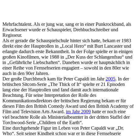
Mehrfachtalent. Als er jung war, sang er in einer Punkrockband, als
Erwachsener wurde er Schauspieler, Drehbuchschreiber und
Regisseur.
Als er gerade die Schauspielschule hinter sich hatte, bekam er 1983
direkt eine der Hauptrollen in „Local Hero“ mit Burt Lancaster und
erlangte dadurch erste Bekanntheit. In der Folge spielte er in einigen
großen Kinofilmen, wie 1988 in „Der Kuss der Schlangenfrau“ und
in „Gefährliche Liebschaften“. Daneben wurde er hauptsächlich in
einer Reihe von Fernsehserien engagiert – sowohl in den 80er wie
auch in den 90er Jahren.
Der große Durchbruch kam für Peter Capaldi im Jahr
2005
. In der
britischen Sitcom-Serie „The Thick of It“ spielte er 21 Episoden
lang eine der Hauptrollen und fand damit auch internationale
Beachtung. Für seine Interpretation der Rolle des
Kommunikationsdirektors der britischen Regierung bekam er für
diesen Film den British Comedy Award und den British Academy of
Film and Television Arts Award.
im Jahr 2009
hatte er noch eine
viel beachtete Rolle als Ministerialbeamter in der dritten Staffel der
Torchwood-Serie „Children of the Earth“.
Eine durchgehende Figur im Leben von Peter Capaldi war „Dr.
Who“. Seit seiner Kindheit schon war er in diese Fernsehserie