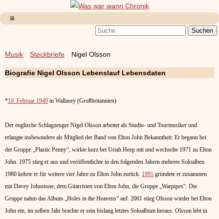
Musik
Steckbriefe
Nigel Olsson
Biografie Nigel Olsson Lebenslauf Lebensdaten
*
10. Februar 1949
in Wallasey (Großbritannien)
Der englische Schlagzeuger Nigel Olsson arbeitet als Studio- und Tourmusiker und
erlangte insbesondere als Mitglied der Band von Elton John Bekanntheit. Er begann bei
der Gruppe „Plastic Penny“, wirkte kurz bei Uriah Heep mit und wechselte 1971 zu Elton
John. 1975 stieg er aus und veröffentlichte in den folgenden Jahren mehrere Soloalben.
1980 kehrte er für weitere vier Jahre zu Elton John zurück.
1991
gründete er zusammen
mit Davey Johnstone, dem Gitarristen von Elton John, die Gruppe „Warpipes“. Die
Gruppe nahm das Album „Holes in the Heavens“ auf. 2001 stieg Olsson wieder bei Elton
John ein, im selben Jahr brachte er sein bislang letztes Soloalbum heraus. Olsson lebt in