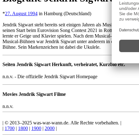
*
27. August 1994
in Hamburg (Deutschland)
Jendrik Sigwart steht bereits seit einigen Jahren als Musicaldarste
seinen Start beim Eurovision Song Contest 2021 in Rotterdam. Hier ve
lernte er Geige und Klavier spielen. Nach dem Musical- und Volksp
Musical-Bühnen war Jendrik Sigwart unter anderem in den bekannte
Bühne. Sein Markenzeichen ist dabei die Ukulele.
Seiten Jendrik Sigwart Herkunft, verheiratet, Kurzbio etc.
n.n.v. - Die offizielle Jendrik Sigwart Homepage
Movies Jendrik Sigwart Filme
n.n.v.
| © 2013–2025 was-war-wann.de. Alle Rechte vorbehalten. |
|
1700
|
1800
|
1900
|
2000
|