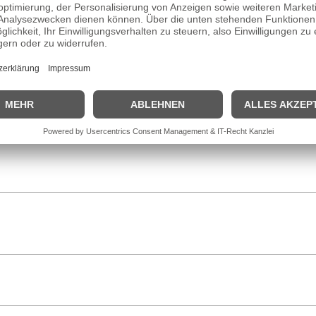
ller und Sänger auf der Bühne und hat hier jede Menge Erfahrung gesam
rtritt er Deutschland mit dem Song „I Don’t Feel Hate“. Seine Liebe zur
ädagogik-Studium an der Hochschule Osnabrück machte er die Musik e
n
Musicals
„My Fair Lady“ und „Peter Pan“ zu sehen. Später zog es ihn