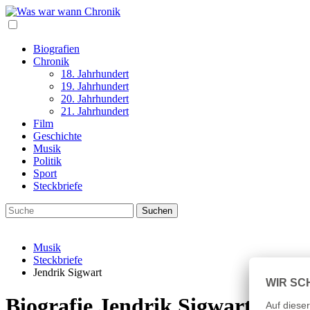
Biografien
Chronik
18. Jahrhundert
19. Jahrhundert
20. Jahrhundert
21. Jahrhundert
Film
Geschichte
Musik
Politik
Sport
Steckbriefe
Musik
Steckbriefe
Jendrik Sigwart
Biografie Jendrik Sigwart Lebe