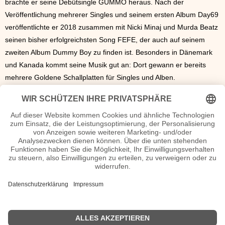
brachte er seine Debütsingle GUMMO heraus. Nach der
Veröffentlichung mehrerer Singles und seinem ersten Album Day69
veröffentlichte er 2018 zusammen mit Nicki Minaj und Murda Beatz
seinen bisher erfolgreichsten Song FEFE, der auch auf seinem
zweiten Album Dummy Boy zu finden ist. Besonders in Dänemark
und Kanada kommt seine Musik gut an: Dort gewann er bereits
mehrere Goldene Schallplatten für Singles und Alben.
6ix9ine privat
Der Musiker hat zwei Kinder mit zwei verschiedenen Frauen und
wurde in den USA bereits für verschiedene Delikte von häuslicher
Gewalt über Waffenbesitz bis hin zu einem Raubüberfall zu
mehreren Jahren Haft verurteil
Seiten 6ix9ine Herkunft, verheiratet, Kurzbio etc.
n.n.v. - Die offizielle 6ix9ine Homepage
Movies 6ix9ine Filme
n.n.v.