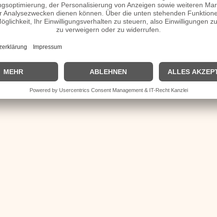
| © 2013–2025 was-war-wann.de. Alle Rechte vorbehalten. |
|
Startseite
1800
|
1900
|
2000
|