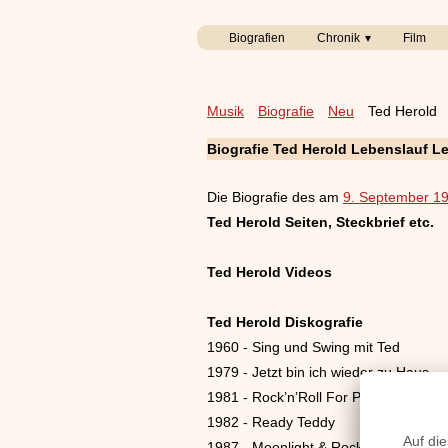
Biografien
Chronik
Film
Musik
Biografie
Neu
Ted Herold
Biografie Ted Herold Lebenslauf 
Die Biografie des am
9. September 1
Ted Herold Seiten, Steckbrief etc.
Ted Herold Videos
Ted Herold Diskografie
1960 - Sing und Swing mit Ted
1979 - Jetzt bin ich wieder zu Haus
1981 - Rock’n’Roll For President
1982 - Ready Teddy
1987 - Moonlight & Rock’n’Roll