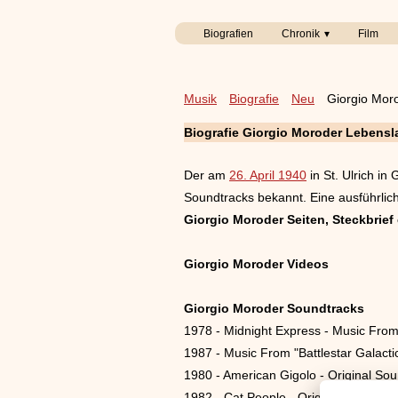
Biografien
Chronik
Film
Musik
Biografie
Neu
Giorgio Mor
Biografie Giorgio Moroder Lebens
Der am
26. April 1940
in St. Ulrich in
Soundtracks bekannt. Eine ausführliche
Giorgio Moroder Seiten, Steckbrief 
Giorgio Moroder Videos
Giorgio Moroder Soundtracks
1978 - Midnight Express - Music From
1987 - Music From "Battlestar Galacti
1980 - American Gigolo - Original So
1982 - Cat People - Original Soundtra