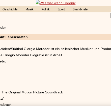
Geschichte
Musik
Politik
Sport
Steckbriefe
oder
lauf Lebensdaten
 Gröden/Südtirol Giorgio Moroder ist ein italienischer Musiker und Produz
 Giorgio Moroder Biografie ist in Arbeit
etc.
 The Original Motion Picture Soundtrack
ca"
undtrack
ck