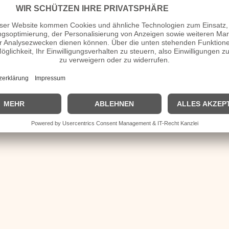
ck)
inal Motion Picture Soundtrack)
Original Soundtrack)
io Moroder and Klaus Doldinger)
cture Soundtrack
 Next Chapter
rgio