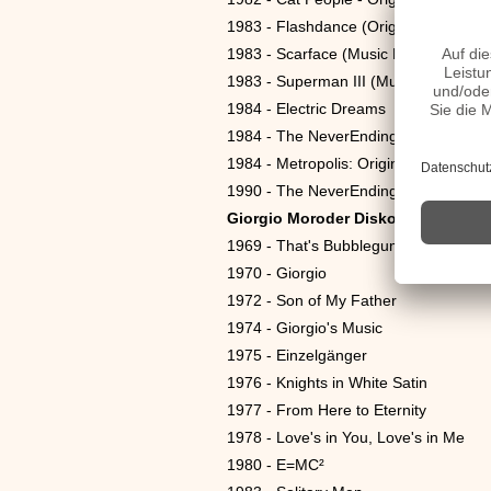
1983 - Flashdance (Original Soundtra
1983 - Scarface (Music From The Orig
1983 - Superman III (Music From The 
1984 - Electric Dreams
1984 - The NeverEnding Story (Giorg
1984 - Metropolis: Original Motion Pi
1990 - The NeverEnding Story II: The
Giorgio Moroder Diskografie
1969 - That's Bubblegum - That's Gio
1970 - Giorgio
1972 - Son of My Father
1974 - Giorgio's Music
1975 - Einzelgänger
1976 - Knights in White Satin
1977 - From Here to Eternity
1978 - Love's in You, Love's in Me
1980 - E=MC²