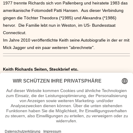
1977 trennte Richards sich von Pallenberg und heiratete 1983 das
amerikanische Fotomodell Patti Hansen. Aus dieser Verbindung
gingen die Töchter Theodora (*1985) und Alexandra (*1986)
hervor. Die Familie lebt nun in Weston, im US- Bundesstaat
Connecticut.
Im Jahre 2010 veröffentlichte Keith seine Autobiografie in der er mit
Mick Jagger und ein paar weiteren "abrechnete".
Keith Richards Seiten, Steckbrief etc.
www.keithrichards.com
- Die offizielle Homepage von Keith
Richards
Keith Richards Videos
Keith Richards Diskografie
1978 - Run Rudolph Run (Single)
1988 - Talk is Cheap
1991 - Live At The Hollywood Palladium