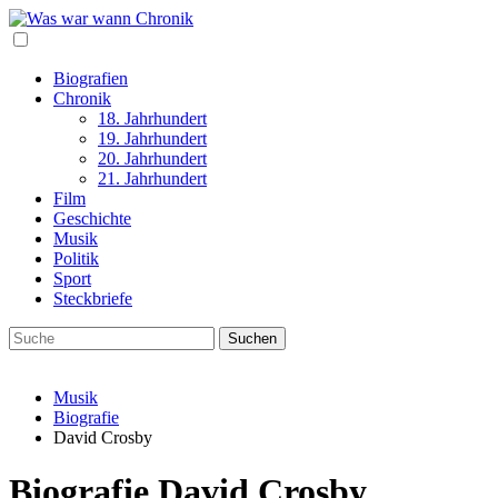
Biografien
Chronik
18. Jahrhundert
19. Jahrhundert
20. Jahrhundert
21. Jahrhundert
Film
Geschichte
Musik
Politik
Sport
Steckbriefe
Musik
Biografie
David Crosby
Biografie David Crosby