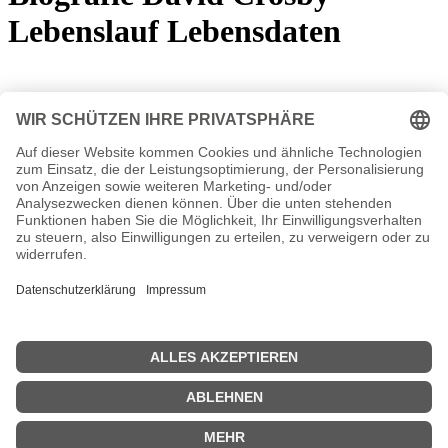
Lebenslauf Lebensdaten
*
14. August 1941
Die David Crosby Biografie ist derzeit in Bearbeitung
Siehe auch
Crosby, Stills, Nash and Young
David Crosby Seiten, Steckbrief etc.
David Crosby Videos
David Crosby Diskografie
1971 - If I Could Only Remember My Name... (
1989 - Oh Yes, I Can
1993 - Thousand Roads
1995 - It's All Coming Back To Me Now…
2002 - Live
2002 - King Biscuit Flower Hour Presents