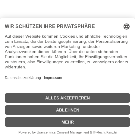
<<
Geburtstage 1. Oktober
|
Geburtstage 3. Oktober
>>
| © 2013–2023 was-war-wann.de. Alle Rechte vorbehalten. |
|
Impressum
|
1700
|
Länder
|
Steckbriefe
|