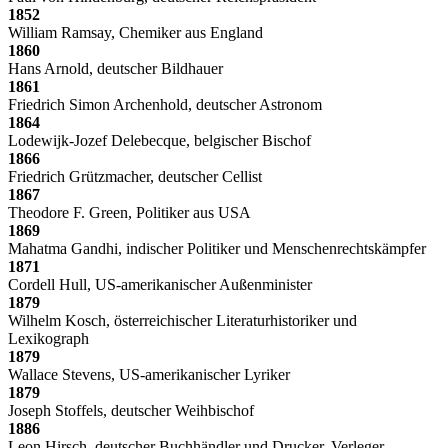
1852
William Ramsay, Chemiker aus England
1860
Hans Arnold, deutscher Bildhauer
1861
Friedrich Simon Archenhold, deutscher Astronom
1864
Lodewijk-Jozef Delebecque, belgischer Bischof
1866
Friedrich Grützmacher, deutscher Cellist
1867
Theodore F. Green, Politiker aus USA
1869
Mahatma Gandhi, indischer Politiker und Menschenrechtskämpfer
1871
Cordell Hull, US-amerikanischer Außenminister
1879
Wilhelm Kosch, österreichischer Literaturhistoriker und
Lexikograph
1879
Wallace Stevens, US-amerikanischer Lyriker
1879
Joseph Stoffels, deutscher Weihbischof
1886
Leon Hirsch, deutscher Buchhändler und Drucker, Verleger,