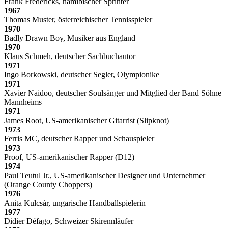
Frank Fredericks, namibischer Sprinter
1967
Thomas Muster, österreichischer Tennisspieler
1970
Badly Drawn Boy, Musiker aus England
1970
Klaus Schmeh, deutscher Sachbuchautor
1971
Ingo Borkowski, deutscher Segler, Olympionike
1971
Xavier Naidoo, deutscher Soulsänger und Mitglied der Band Söhne
Mannheims
1971
James Root, US-amerikanischer Gitarrist (Slipknot)
1973
Ferris MC, deutscher Rapper und Schauspieler
1973
Proof, US-amerikanischer Rapper (D12)
1974
Paul Teutul Jr., US-amerikanischer Designer und Unternehmer
(Orange County Choppers)
1976
Anita Kulcsár, ungarische Handballspielerin
1977
Didier Défago, Schweizer Skirennläufer