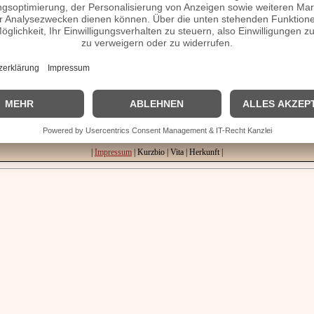
, Familie, verheiratet, Herkunft etc.
tmansdorff Homepage / Facebook / X / Instagram Seite
| © 2013–2023 was-war-wann.de. Alle Rechte vorbehalten. |
|
Impressum
| Kurzbio | Vita | Herkunft |