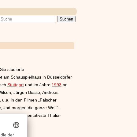
Sie studierte
ot am Schauspielhaus in Düsseldorfer
nach
Stuttgart
und im Jahre
1993
an
Wilson, Jürgen Bosse, Andreas
 u.a. in den Filmen „Falscher
e„Und morgen die ganze Welt“.
e „der repräsentativste Thalia-