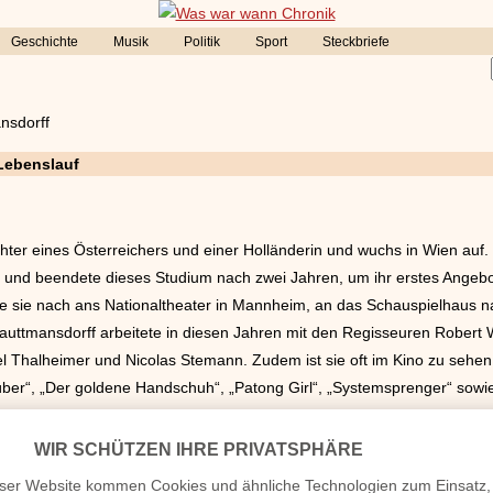
Geschichte
Musik
Politik
Sport
Steckbriefe
ansdorff
 Lebenslauf
ochter eines Österreichers und einer Holländerin und wuchs in Wien auf. 
g und beendete dieses Studium nach zwei Jahren, um ihr erstes Angeb
e sie nach ans Nationaltheater in Mannheim, an das Schauspielhaus 
uttmansdorff arbeitete in diesen Jahren mit den Regisseuren Robert 
 Thalheimer und Nicolas Stemann. Zudem ist sie oft im Kino zu sehen,
ber“, „Der goldene Handschuh“, „Patong Girl“, „Systemsprenger“ sowi
e Frau Inhaberin des Bozenhard-Rings, mit dem dem Namensgeber zufolg
m Jahre 1993 Ensemblemitglied des Hamburger Thalia-Theater.