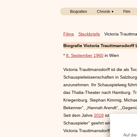
Biografien
Chronik
Film
Filme
Steckbriefe
Victoria Trauttm
Biografie Victoria Trauttmansdorff
*
8. September 1960
in Wien
Victoria Trauttmansdorff ist die als T
Schauspielwissenschaften in Salzbur
anzunehmen. Ihr Schauspielweg führt
das Thalia-Theater nach Hamburg. Tra
Kriegenburg, Stephan Kimmig, Michael
Bekenner“, „Hannah Arendt“, „Gegenü
Seit dem Jahre
2018
ist sie als erst
Schauspieler“ geehrt wird.
Victoria Trauttmansdorff ist seit de