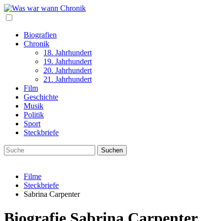
Biografien
Chronik
18. Jahrhundert
19. Jahrhundert
20. Jahrhundert
21. Jahrhundert
Film
Geschichte
Musik
Politik
Sport
Steckbriefe
Filme
Steckbriefe
Sabrina Carpenter
Biografie Sabrina Carpenter