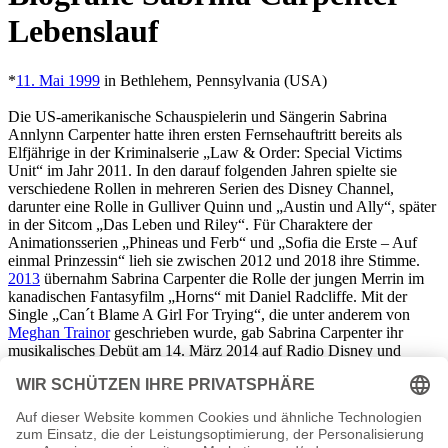
Lebenslauf
*
11. Mai 1999
in Bethlehem, Pennsylvania (USA)
Die US-amerikanische Schauspielerin und Sängerin Sabrina
Annlynn Carpenter hatte ihren ersten Fernsehauftritt bereits als
Elfjährige in der Kriminalserie „Law & Order: Special Victims
Unit“ im Jahr 2011. In den darauf folgenden Jahren spielte sie
verschiedene Rollen in mehreren Serien des Disney Channel,
darunter eine Rolle in Gulliver Quinn und „Austin und Ally“, später
in der Sitcom „Das Leben und Riley“. Für Charaktere der
Animationsserien „Phineas und Ferb“ und „Sofia die Erste – Auf
einmal Prinzessin“ lieh sie zwischen 2012 und 2018 ihre Stimme.
2013
übernahm Sabrina Carpenter die Rolle der jungen Merrin im
kanadischen Fantasyfilm „Horns“ mit Daniel Radcliffe. Mit der
Single „Can´t Blame A Girl For Trying“, die unter anderem von
Meghan Trainor
geschrieben wurde, gab Sabrina Carpenter ihr
musikalisches Debüt am 14. März 2014 auf Radio Disney und
iTunes. Die dazugehörige Single erschien am 8. April. Es folgten
drei weitere Alben, darunter auch das aus den deutschen Single-
Charts bekannte Lied „On My Way“.
2020
nahm Sabrina Carpenter
den Song „Let Me Move You“ auf, der auch im Soundtrack des
Films „Work It“ zu hören ist, in welchem die Schauspielerin die