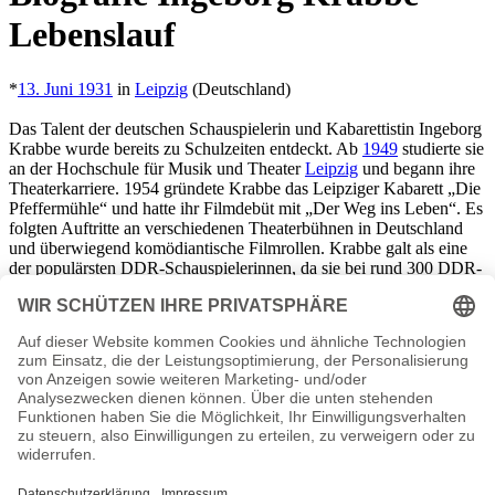
Lebenslauf
*
13. Juni 1931
in
Leipzig
(Deutschland)
Das Talent der deutschen Schauspielerin und Kabarettistin Ingeborg
Krabbe wurde bereits zu Schulzeiten entdeckt. Ab
1949
studierte sie
an der Hochschule für Musik und Theater
Leipzig
und begann ihre
Theaterkarriere. 1954 gründete Krabbe das Leipziger Kabarett „Die
Pfeffermühle“ und hatte ihr Filmdebüt mit „Der Weg ins Leben“. Es
folgten Auftritte an verschiedenen Theaterbühnen in Deutschland
und überwiegend komödiantische Filmrollen. Krabbe galt als eine
der populärsten DDR-Schauspielerinnen, da sie bei rund 300 DDR-
Fernsehproduktionen mitwirkte. In den letzten Jahren spielte sie in
TV-Serien wie „SOKO Stuttgart“, „Pfarrer Braun“ und „In aller
Freundschaft“ mit.
Krabbe lebte zuletzt in Berlin in zweiter Ehe. Sie hatte zwei Töchter
aus erster Ehe. Am
17. März 2017
verstarb sie im Alter von 85
Jahren an einem Krebsleiden.
Ingeborg Krabbe Seiten, Kurzbio, Familie, verheiratet,
Herkunft etc.