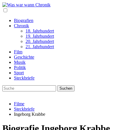
Biografien
Chronik
18. Jahrhundert
19. Jahrhundert
20. Jahrhundert
21. Jahrhundert
Film
Geschichte
Musik
Politik
Sport
Steckbriefe
Filme
Steckbriefe
Ingeborg Krabbe
Biografie Ingeborg Krabbe