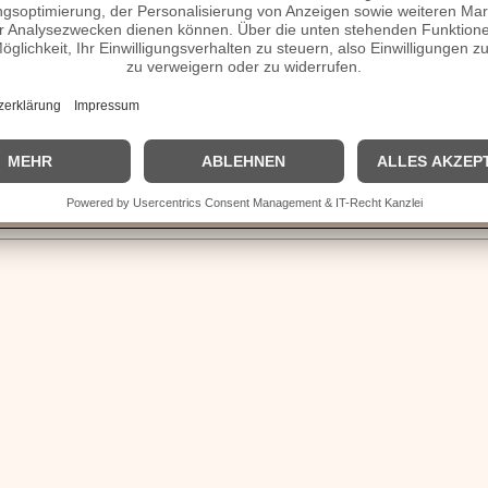
ilie, verheiratet, Herkunft etc.
teck Homepage / Facebook / X / Instagram Seite
| © 2013–2023 was-war-wann.de. Alle Rechte vorbehalten. |
|
Impressum
| Kurzbio | Vita | Herkunft |