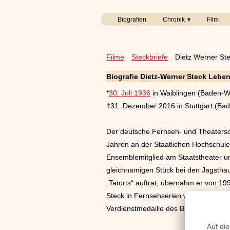
Biografien
Chronik
Film
Filme
Steckbriefe
Dietz Werner St
Biografie Dietz-Werner Steck Leben
*
30. Juli 1936
in Waiblingen (Baden-W
†31. Dezember 2016 in Stuttgart (Ba
Der deutsche Fernseh- und Theatersc
Jahren an der Staatlichen Hochschule 
Ensemblemitglied am Staatstheater un
gleichnamigen Stück bei den Jagsthau
„Tatorts“ auftrat, übernahm er von 19
Steck in Fernsehserien wie „Die Rose
Verdienstmedaille des Bundeslandes