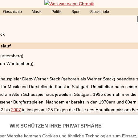
Geschichte
Musik
Politik
Sport
Steckbriefe
eck
slauf
ürttemberg)
den-Württemberg)
hauspieler Dietz-Werner Steck (geboren als Werner Steck) beendete 
für Musik und Darstellende Kunst in Stuttgart. Unmittelbar nach seine
d am Alten Schauspielhaus jeweils in Stuttgart. 1995 übernahm er die 
sener Burgfestspielen. Nachdem er bereits in den 1970ern und 80ern J
92 bis
2007
in insgesamt 25 Folgen die Rolle des Hauptkommissars Bie
nheim Cops“ (2011) auf. Für seine Darstellung des Bienzles bekam Di
Baden-Württemberg
überreicht. Steck verstarb im Alter von 80 Jahren in