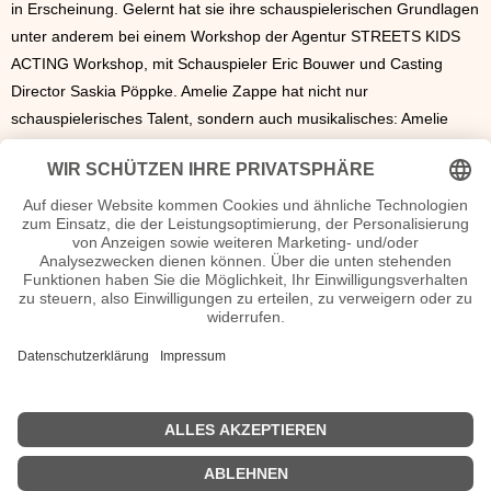
in Erscheinung. Gelernt hat sie ihre schauspielerischen Grundlagen
unter anderem bei einem Workshop der Agentur STREETS KIDS
ACTING Workshop, mit Schauspieler Eric Bouwer und Casting
Director Saskia Pöppke. Amelie Zappe hat nicht nur
schauspielerisches Talent, sondern auch musikalisches: Amelie
Zappa hat im CANTATE Kinder- und Jugendchor von
2019
bis
2022
eine Gesangsausbildung absolviert und im Sopran bei
mehreren Konzerten mitgesungen.
Amelie Zappe Seiten, Kurzbio, Familie, verheiratet, Herkunft
etc.
n.n.v. - Die offizielle Amelie Zappe Homepage / Facebook / X /
Instagram Seite
Movies Amelie Zappe Filme