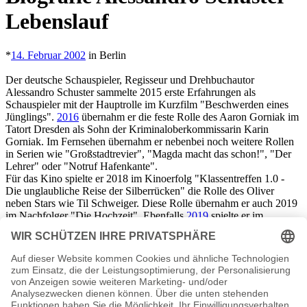
Lebenslauf
*
14. Februar 2002
in Berlin
Der deutsche Schauspieler, Regisseur und Drehbuchautor
Alessandro Schuster sammelte 2015 erste Erfahrungen als
Schauspieler mit der Hauptrolle im Kurzfilm "Beschwerden eines
Jünglings".
2016
übernahm er die feste Rolle des Aaron Gorniak im
Tatort Dresden als Sohn der Kriminaloberkommissarin Karin
Gorniak. Im Fernsehen übernahm er nebenbei noch weitere Rollen
in Serien wie "Großstadtrevier", "Magda macht das schon!", "Der
Lehrer" oder "Notruf Hafenkante".
Für das Kino spielte er 2018 im Kinoerfolg "Klassentreffen 1.0 -
Die unglaubliche Reise der Silberrücken" die Rolle des Oliver
neben Stars wie Til Schweiger. Diese Rolle übernahm er auch 2019
im Nachfolger "Die Hochzeit". Ebenfalls
2019
spielte er im
Fernsehfilm "Hüftkreisen mit Nancy" den Niklas und
2020
war er
ein Teil des Ensembles im Fernsehfilm "Papa auf Wolke 7".
Nebenbei entwickelte Alessandro Schuster eigene Filmprojekte wie
die Kurzfilme "Ferien, Spaß und die Verwandten" 2015 und "Der
Junge mit dem Teddy" 2017.