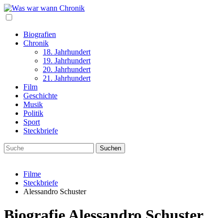
Biografien
Chronik
18. Jahrhundert
19. Jahrhundert
20. Jahrhundert
21. Jahrhundert
Film
Geschichte
Musik
Politik
Sport
Steckbriefe
Filme
Steckbriefe
Alessandro Schuster
Biografie Alessandro Schuster