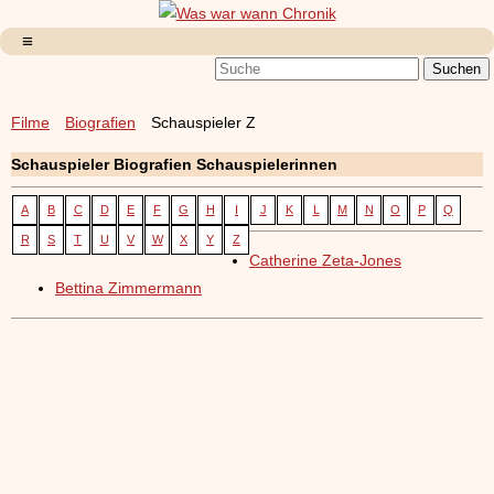
Filme
Biografien
Schauspieler Z
Schauspieler Biografien Schauspielerinnen
A
B
C
D
E
F
G
H
I
J
K
L
M
N
O
P
Q
R
S
T
U
V
W
X
Y
Z
Catherine Zeta-Jones
Bettina Zimmermann