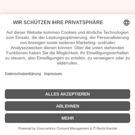
| © 2013–2026 was-war-wann.de. Alle Rechte vorbehalten. |
|
Impressum
| Kurbio deutsch | Kurzbiografie |