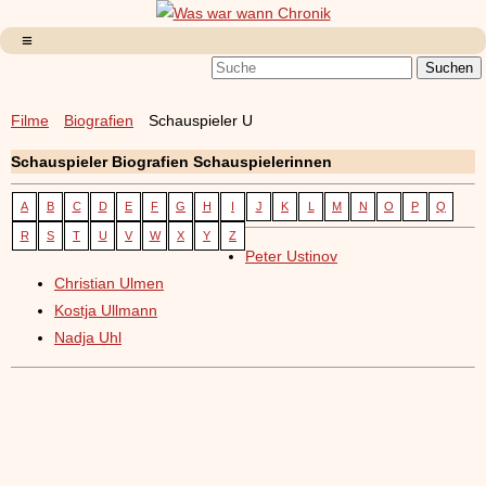
Filme
Biografien
Schauspieler U
Schauspieler Biografien Schauspielerinnen
A
B
C
D
E
F
G
H
I
J
K
L
M
N
O
P
Q
R
S
T
U
V
W
X
Y
Z
Peter Ustinov
Christian Ulmen
Kostja Ullmann
Nadja Uhl