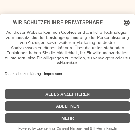
| © 2013–2026 was-war-wann.de. Alle Rechte vorbehalten. |
|
Impressum
| Kurbio deutsch | Kurzbiografie |