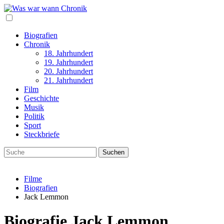
Biografien
Chronik
18. Jahrhundert
19. Jahrhundert
20. Jahrhundert
21. Jahrhundert
Film
Geschichte
Musik
Politik
Sport
Steckbriefe
Filme
Biografien
Jack Lemmon
Biografie Jack Lemmon