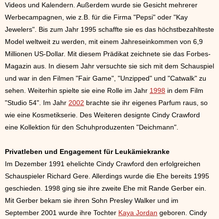
Videos und Kalendern. Außerdem wurde sie Gesicht mehrerer
Werbecampagnen, wie z.B. für die Firma "Pepsi" oder "Kay
Jewelers". Bis zum Jahr 1995 schaffte sie es das höchstbezahlteste
Model weltweit zu werden, mit einem Jahreseinkommen von 6,9
Millionen US-Dollar. Mit diesem Prädikat zeichnete sie das Forbes-
Magazin aus. In diesem Jahr versuchte sie sich mit dem Schauspiel
und war in den Filmen "Fair Game", "Unzipped" und "Catwalk" zu
sehen. Weiterhin spielte sie eine Rolle im Jahr
1998
in dem Film
"Studio 54". Im Jahr
2002
brachte sie ihr eigenes Parfum raus, so
wie eine Kosmetikserie. Des Weiteren designte Cindy Crawford
eine Kollektion für den Schuhproduzenten "Deichmann".
Privatleben und Engagement für Leukämiekranke
Im Dezember 1991 ehelichte Cindy Crawford den erfolgreichen
Schauspieler Richard Gere. Allerdings wurde die Ehe bereits 1995
geschieden. 1998 ging sie ihre zweite Ehe mit Rande Gerber ein.
Mit Gerber bekam sie ihren Sohn Presley Walker und im
September 2001 wurde ihre Tochter
Kaya Jordan
geboren. Cindy