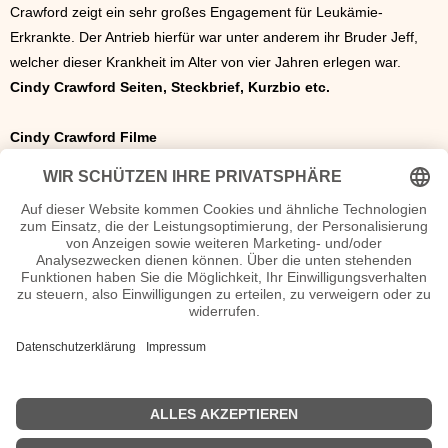
Crawford zeigt ein sehr großes Engagement für Leukämie-
Erkrankte. Der Antrieb hierfür war unter anderem ihr Bruder Jeff,
welcher dieser Krankheit im Alter von vier Jahren erlegen war.
Cindy Crawford Seiten, Steckbrief, Kurzbio etc.
Cindy Crawford Filme
1978: Days of Our Lives
1987: Das Geheimnis meines Erfolges
1992: Shape your Body
1993: Cindy Crawford: The Next Challenge
1995: Fair Game
1995: Catwalk
1995: Unzipped
1998: Beautopia
1998: Studio 54
1999: Cindy Crawford: A New Dimension
2000: The Simian Line
2009: Die Zauberer vom Waverly Place