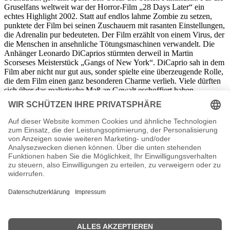
Gruselfans weltweit war der Horror-Film „28 Days Later“ ein
echtes Highlight 2002. Statt auf endlos lahme Zombie zu setzen,
punktete der Film bei seinen Zuschauern mit rasanten Einstellungen,
die Adrenalin pur bedeuteten. Der Film erzählt von einem Virus, der
die Menschen in ansehnliche Tötungsmaschinen verwandelt. Die
Anhänger Leonardo DiCaprios stürmten derweil in Martin
Scorseses Meisterstück „Gangs of New York“. DiCaprio sah in dem
Film aber nicht nur gut aus, sonder spielte eine überzeugende Rolle,
die dem Film einen ganz besonderen Charme verlieh. Viele dürften
sich über das realistische Maß an Gewalt eschoffiert haben.
Nina Gnädig
gab Ihr Fernseh-Debüt "in Die Geschichte
Mitteldeutschlands"
Top-Kinofilme 2002
Kinofilm / Zuschauer
Der Herr der Ringe - Die zwei Türme / 10.692.798
Harry Potter und die Kammer des Schreckens / 9.702.824
Ice Age / 7.299.318
Star Wars: Episode II - Angriff der Klonkrieger / 5.699.608
Spider-Man / 5.186.528
Men in Black II / 5.147.759
007 - Stirb an einem anderen Tag / 4.940.255
Ocean's Eleven / 4.429.071