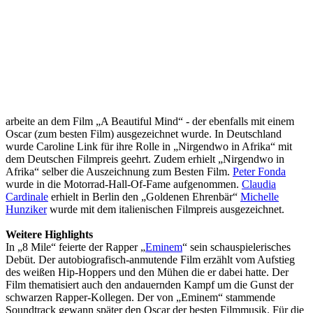
arbeite an dem Film „A Beautiful Mind“ - der ebenfalls mit einem
Oscar (zum besten Film) ausgezeichnet wurde. In Deutschland
wurde Caroline Link für ihre Rolle in „Nirgendwo in Afrika“ mit
dem Deutschen Filmpreis geehrt. Zudem erhielt „Nirgendwo in
Afrika“ selber die Auszeichnung zum Besten Film.
Peter Fonda
wurde in die Motorrad-Hall-Of-Fame aufgenommen.
Claudia
Cardinale
erhielt in Berlin den „Goldenen Ehrenbär“
Michelle
Hunziker
wurde mit dem italienischen Filmpreis ausgezeichnet.
Weitere Highlights
In „8 Mile“ feierte der Rapper „
Eminem
“ sein schauspielerisches
Debüt. Der autobiografisch-anmutende Film erzählt vom Aufstieg
des weißen Hip-Hoppers und den Mühen die er dabei hatte. Der
Film thematisiert auch den andauernden Kampf um die Gunst der
schwarzen Rapper-Kollegen. Der von „Eminem“ stammende
Soundtrack gewann später den Oscar der besten Filmmusik. Für die