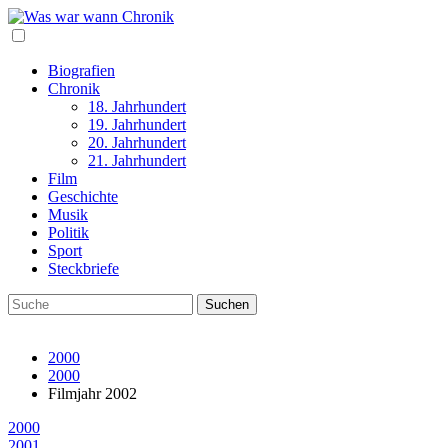
Biografien
Chronik
18. Jahrhundert
19. Jahrhundert
20. Jahrhundert
21. Jahrhundert
Film
Geschichte
Musik
Politik
Sport
Steckbriefe
2000
2000
Filmjahr 2002
2000
2001