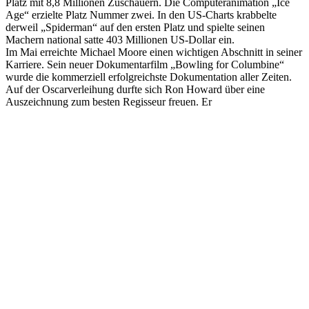
Platz mit 8,8 Millionen Zuschauern. Die Computeranimation „Ice
Age“ erzielte Platz Nummer zwei. In den US-Charts krabbelte
derweil „Spiderman“ auf den ersten Platz und spielte seinen
Machern national satte 403 Millionen US-Dollar ein.
Im Mai erreichte Michael Moore einen wichtigen Abschnitt in seiner
Karriere. Sein neuer Dokumentarfilm „Bowling for Columbine“
wurde die kommerziell erfolgreichste Dokumentation aller Zeiten.
Auf der Oscarverleihung durfte sich Ron Howard über eine
Auszeichnung zum besten Regisseur freuen. Er