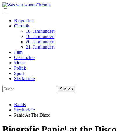
Biografien
Chronik
18. Jahrhundert
19. Jahrhundert
20. Jahrhundert
21. Jahrhundert
Film
Geschichte
Musik
Politik
Sport
Steckbriefe
Bands
Steckbriefe
Panic At The Disco
Biografie Panic! at the Disco