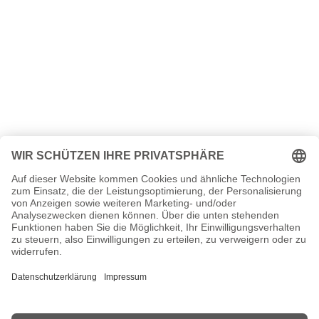
Panic! at the Disco Seiten, Steckbrief, Kurzbio etc.