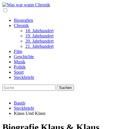
Biografien
Chronik
18. Jahrhundert
19. Jahrhundert
20. Jahrhundert
21. Jahrhundert
Film
Geschichte
Musik
Politik
Sport
Steckbriefe
Bands
Steckbriefe
Klaus Und Klaus
Biografie Klaus & Klaus