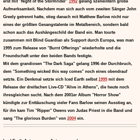
erst mit "Night of the Stormrider"
1992
gelang szeneintern große
Aufmerksamkeit. Nachdem man sich auch vom zweiten Sänger John
Greely getrennt hatte, stieg danach mit Matthew Barlow nicht nur
eines der größten Gesangstalente im Metalbereich, sondern bald
schon auch das Aushängeschild der Band ein. Man tourte
zusammen mit Blind Guardian als Support durch Europa, was man
1995 zum Release von "Burnt Offerings" wiederholte und die
Freundschaft unter den beiden Bands festigte.
Mit dem grandiosen "The Dark Saga" gelang 1996 der Durchbruch,
dem "Something wicked this way comes" noch eines obendrauf
setzte. Ein Denkmal setzte sich Iced Earth selbst
1999
mit dem
Release der dreifachen Live-CD "Alive in Athens", die heute noch
ihresgleichen sucht. Nach dem 2001er Album "Horror Show"
kündigte zur Enttäuschung vieler Fans Barlow seinen Ausstieg an,
für ihn kam Tim "Ripper" Owens von Judas Priest in die Band und
sang "The glorious Burden" von
2004
ein.