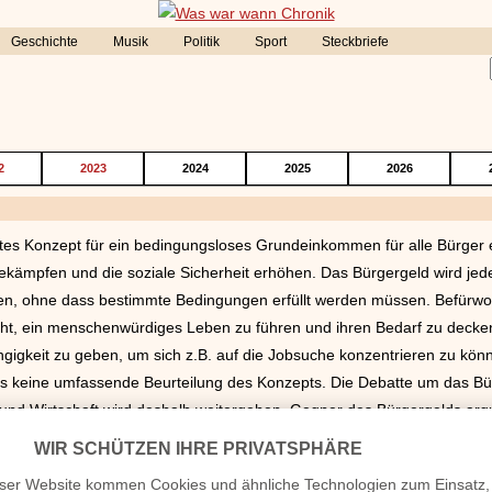
Geschichte
Musik
Politik
Sport
Steckbriefe
2
2023
2024
2025
2026
rtes Konzept für ein bedingungsloses Grundeinkommen für alle Bürger e
 bekämpfen und die soziale Sicherheit erhöhen. Das Bürgergeld wird je
, ohne dass bestimmte Bedingungen erfüllt werden müssen. Befürwor
ht, ein menschenwürdiges Leben zu führen und ihren Bedarf zu decke
ngigkeit zu geben, um sich z.B. auf die Jobsuche konzentrieren zu kön
 es keine umfassende Beurteilung des Konzepts. Die Debatte um das B
 und Wirtschaft wird deshalb weitergehen. Gegner des Bürgergelds arg
würde. Zudem befürchten sie, dass es Menschen dazu ermutigen könnte