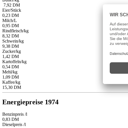
7,92 DM
Eier/Stück
0,23 DM
Milch/L
0,95 DM
Rindfleisch/kg
8,32 DM
Schwein/kg
9,38 DM
Zucker/kg
1,42 DM
Kartoffeln/kg
0,54 DM
Mehl/kg
1,09 DM
Kaffee/kg
15,30 DM
Energiepreise 1974
Benzinpreis /l
0,83 DM
Dieselpreis /l