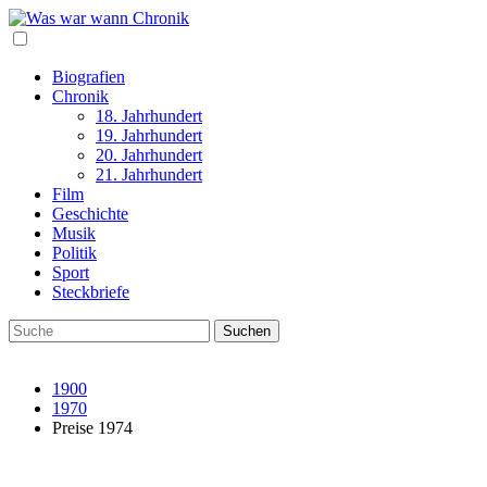
Biografien
Chronik
18. Jahrhundert
19. Jahrhundert
20. Jahrhundert
21. Jahrhundert
Film
Geschichte
Musik
Politik
Sport
Steckbriefe
1900
1970
Preise 1974