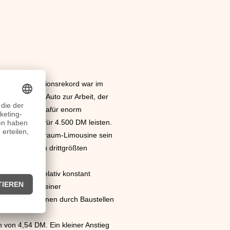
n. Der Produktionsrekord war im
 dem eigenen Auto zur Arbeit, der
Straßen war dafür enorm
en Fiat 600 für 4.500 DM leisten.
geräumige Großraum-Limousine sein
erte damit zum drittgrößten
reise waren relativ konstant
ilität war zu einer
en und Autobahnen durch Baustellen
n von 4,54 DM. Ein kleiner Anstieg