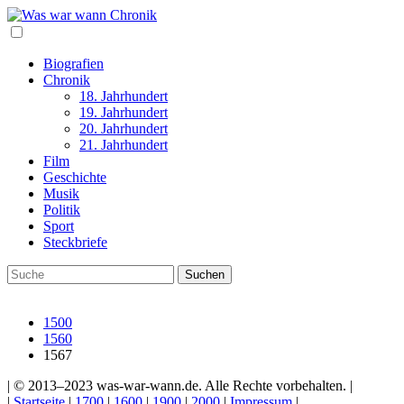
Biografien
Chronik
18. Jahrhundert
19. Jahrhundert
20. Jahrhundert
21. Jahrhundert
Film
Geschichte
Musik
Politik
Sport
Steckbriefe
1500
1560
1567
| © 2013–2023 was-war-wann.de. Alle Rechte vorbehalten. |
|
Startseite
|
1700
|
1600
|
1900
|
2000
|
Impressum
|