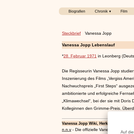
Biografien
Chronik
Film
Steckbrief
Vanessa Jopp
Vanessa Jopp Lebenslauf
*
28. Februar 1971
in Leonberg (Deuts
Die Regisseurin Vanessa Jopp studie
Inszenierung des Films „Vergiss Amer
Nachwuchspreis „First Steps“ ausgeze
ambitionierte und erfolgreiche Ferns
„Klimawechsel“, bei der sie mit Doris 
Kolleginnen den Grimme-Preis. Überdie
Vanessa Jopp Wiki, Herkunft, Geburtstag
n.n.v
- Die offizielle Vanessa Jopp H