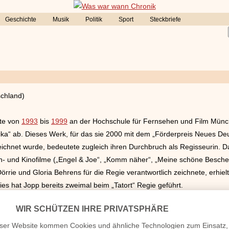
Geschichte
Musik
Politik
Sport
Steckbriefe
chland)
rte von
1993
bis
1999
an der Hochschule für Fernsehen und Film Münch
ika“ ab. Dieses Werk, für das sie 2000 mit dem „Förderpreis Neues De
ichnet wurde, bedeutete zugleich ihren Durchbruch als Regisseurin. Da
eh- und Kinofilme („Engel & Joe“, „Komm näher“, „Meine schöne Bescher
Dörrie und Gloria Behrens für die Regie verantwortlich zeichnete, erhiel
s hat Jopp bereits zweimal beim „Tatort“ Regie geführt.
, verheiratet, Kinder etc.
omepage