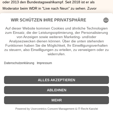
oder 2013 den Bundestagswahlkampf. Seit 2018 ist er als
Moderator beim WDR in "Live nach Neun" zu sehen. Zuvor
produzierte er schon seit 2015 diverse Beiträge im Internet auf
seinem eigenen YouTube-Kanal. Außerdem
veröffentlichte er 2017
mit seiner Kollegin
Jennifer Sieglar
ein Sachbuch mit dem Titel "Ich
versteh die Welt nicht mehr". Inzwischen sind beide auch privat ein
Paar und haben 2019 geheiratet.
Tim Schreder Wiki, Herkunft, Geburtstag, verheiratet, Kinder
etc.
n.n.v. - Die offizielle Tim Schreder Homepage / X / Instagram /
Wikipedia Seite
Sendungen mit Tim Schreder Filme
n.n.v.
| Biografie kurz |
Personen
|
Impressum
|