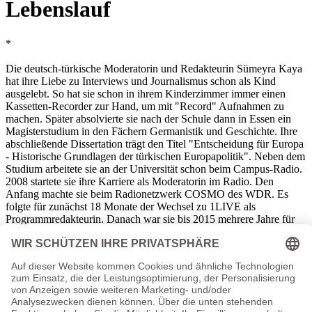
Lebenslauf
*
Die deutsch-türkische Moderatorin und Redakteurin Sümeyra Kaya
hat ihre Liebe zu Interviews und Journalismus schon als Kind
ausgelebt. So hat sie schon in ihrem Kinderzimmer immer einen
Kassetten-Recorder zur Hand, um mit "Record" Aufnahmen zu
machen. Später absolvierte sie nach der Schule dann in Essen ein
Magisterstudium in den Fächern Germanistik und Geschichte. Ihre
abschließende Dissertation trägt den Titel "Entscheidung für Europa
- Historische Grundlagen der türkischen Europapolitik". Neben dem
Studium arbeitete sie an der Universität schon beim Campus-Radio.
2008 startete sie ihre Karriere als Moderatorin im Radio. Den
Anfang machte sie beim Radionetzwerk COSMO des WDR. Es
folgte für zunächst 18 Monate der Wechsel zu 1LIVE als
Programmredakteurin. Danach war sie bis 2015 mehrere Jahre für
den WDR als Reporterin unterwegs. 2015 ging sie zurück zu
COSMO und moderiert dort das Tagesprogramm. Parallel betreibt
sie mit dem Philo-Nerd Can den kreativen Podcast "À la Descartes -
Der Philosophie Talk". Im Juli 2021 übernahm sie die Moderation
als Nachfolgerin von
Simone Standl
in der "WDR-Lokalzeit" aus
Köln.