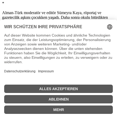
*
Alman-Türk moderatör ve editör Sümeyra Kaya, röportaj ve
gazetecilik aşkını çocukken yaşadı. Daha sonra okulu bitirdikten
sonra Essen'de Almanca ve tarih alanında yüksek lisans yaptı.
Bitirme tezinizin adı "Avrupa için Karar - Türk Avrupa Politikasının
Tarihsel Temelleri". Çalışmalarına ek olarak, üniversitede kampüs
radyosunda çalıştı.
2008 yılında radyo sunucusu olarak iş hayatına başladı. Bunu, ilk 18
ay boyunca program editörü olarak 1LIVE'a geçiş izledi. Bundan
sonra, 2015 yılına kadar birkaç yıl WDR için muhabir olarak çalıştı.
2015 yılında COSMO'ya geri döndü ve oradaki günlük programı
yönetti. Aynı zamanda, hayırsever Can ile yaratıcı podcast "À la
Descartes - Felsefe Konuşması"nı yönetiyor. Temmuz 2021'de
Köln'den "WDR-Lokalzeit"te Simone Standl'ın halefi olarak
moderatörlüğü devraldı.
Sunucunun özel hayatı, evli, arkadaşı veya çocukları olup olmadığı
hakkında bilgi yok. Ayrıca görünüşe göre doğum gününü veya
doğduğu yeri kendine saklıyor.
Bu biyografi Almanca