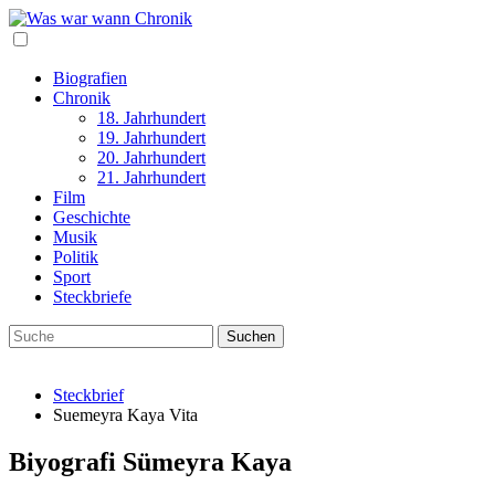
Biografien
Chronik
18. Jahrhundert
19. Jahrhundert
20. Jahrhundert
21. Jahrhundert
Film
Geschichte
Musik
Politik
Sport
Steckbriefe
Steckbrief
Suemeyra Kaya Vita
Biyografi Sümeyra Kaya