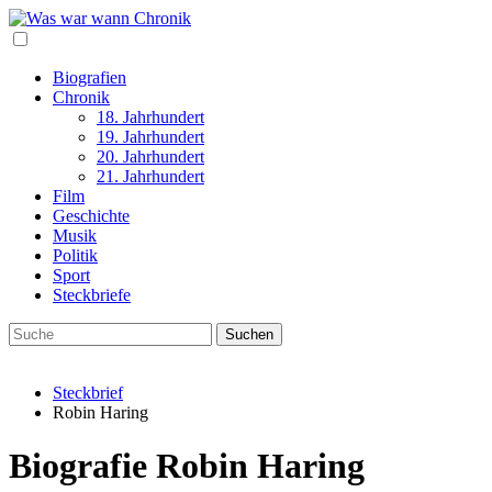
Biografien
Chronik
18. Jahrhundert
19. Jahrhundert
20. Jahrhundert
21. Jahrhundert
Film
Geschichte
Musik
Politik
Sport
Steckbriefe
Steckbrief
Robin Haring
Biografie Robin Haring