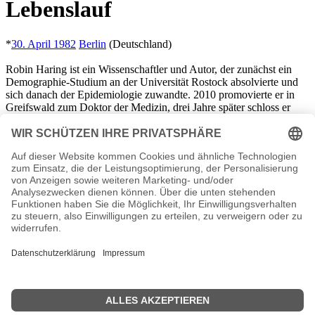
Lebenslauf
*
30. April 1982
Berlin
(Deutschland)
Robin Haring ist ein Wissenschaftler und Autor, der zunächst ein
Demographie-Studium an der Universität Rostock absolvierte und
sich danach der Epidemiologie zuwandte. 2010 promovierte er in
Greifswald zum Doktor der Medizin, drei Jahre später schloss er
ebenda seine Habilitation ab. Das Thema seiner Habilitation war die
Frage, welche Auswirkungen ein niedriger Testosteronspiegel auf
die Männergesundheit hat. Haring wurde 2014 zum Professor für
vergleichende Gesundheitswissenschaften an die Europäische
Fachhochschule (EUFH) berufen. Seit
November 2016
ist er
zusätzlich als Adjunct Professor an der Monash University
(Melbourne, Australien) tätig. Er schrieb bereits mehrere
populärwissenschaftliche Bücher. Sein erstes Buch trug den Titel
„Der überforderte Patient: Gesund bleiben im Zeitalter der
Hightech-Medizin“ und wurde 2014 veröffentlicht. 2018 brachte der
Ullstein Verlag das von Johannes Wimmer und Haring verfasste
Ratgeberbuch „Ein Schnupfen ist kein Beinbruch: Warum weniger
Medizin
oft gesünder ist“ heraus.
Robin Haring Wiki, Herkunft, Geburtstag, verheiratet, Kinder etc.
n.n.v. - Die offizielle Robin Haring Homepage / X / Instagram /