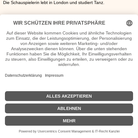
Die Schauspielerin lebt in London und studiert Tanz.
Paula Riemann Wiki, Herkunft, Geburtstag, verheiratet, Kinder
etc.
n.n.v. - Die offizielle Paula Riemann Homepage
Movies Paula Riemann Filme
n.n.v.
| Biografie kurz |
Personen
|
Impressum
|