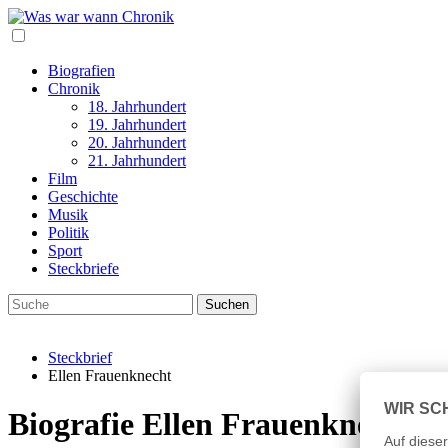
Biografien
Chronik
18. Jahrhundert
19. Jahrhundert
20. Jahrhundert
21. Jahrhundert
Film
Geschichte
Musik
Politik
Sport
Steckbriefe
Steckbrief
Ellen Frauenknecht
Biografie Ellen Frauenknecht 