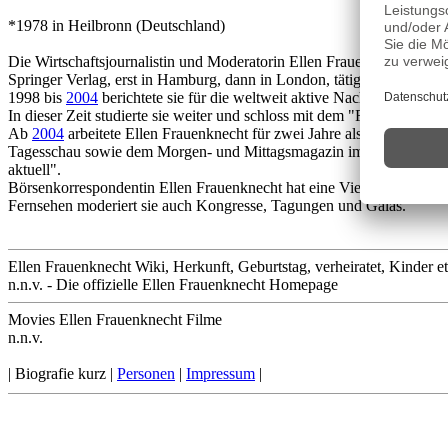
*1978 in Heilbronn (Deutschland)
Die Wirtschaftsjournalistin und Moderatorin Ellen Frauenknecht studi
Springer Verlag, erst in Hamburg, dann in London, tätig.
1998 bis
2004
berichtete sie für die weltweit aktive Nachrichtense
In dieser Zeit studierte sie weiter und schloss mit dem "First Class H
Ab
2004
arbeitete Ellen Frauenknecht für zwei Jahre als EZB-Chefk
Tagesschau sowie dem Morgen- und Mittagsmagazin im Ersten. Im w
aktuell".
Börsenkorrespondentin Ellen Frauenknecht hat eine Vielzahl von Gr
Fernsehen moderiert sie auch Kongresse, Tagungen und Galas.
Ellen Frauenknecht Wiki, Herkunft, Geburtstag, verheiratet, Kinder et
n.n.v. - Die offizielle Ellen Frauenknecht Homepage
Movies Ellen Frauenknecht Filme
n.n.v.
| Biografie kurz |
Personen
|
Impressum
|