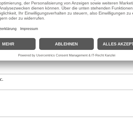
erte in England an der University of London, Birkbeck College Wirtsch
ndergruppe Bloomberg TV von der Wertpapierbörse New York Stock Exch
onours Bachelor of Science" ab.
orrespondentin für den Wirtschafts- und Finanznachrichtensender CNBC
öchentlichen Wechsel mit dem Journalisten Thomas Kausch moderiert 
ößen aus
Politik und Wirtschaft
interviewt und war Korrespondentin des 
c.