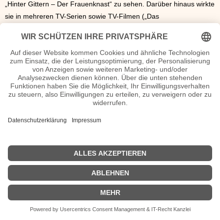
„Hinter Gittern – Der Frauenknast“ zu sehen. Darüber hinaus wirkte
sie in mehreren TV-Serien sowie TV-Filmen („Das
Familiengeheimnis“, „Götz von Berlichingen“ und andere) mit und
stand auf diversen Theaterbühnen. Zoudé ist verwitwet, ihr
Ehemann war der 2016 verstorbene Regisseur Carlo Rola.
Dennenesch Zoudé Wiki, Herkunft, Geburtstag, verheiratet, Kinder etc.
n.n.v. - Die offizielle Dennenesch Zoudé Homepage
Dennenesch Zoudé Biografie
Movies Dennenesch Zoudé Filme
n.n.v.
| Biografie kurz |
Personen
|
Impressum
|