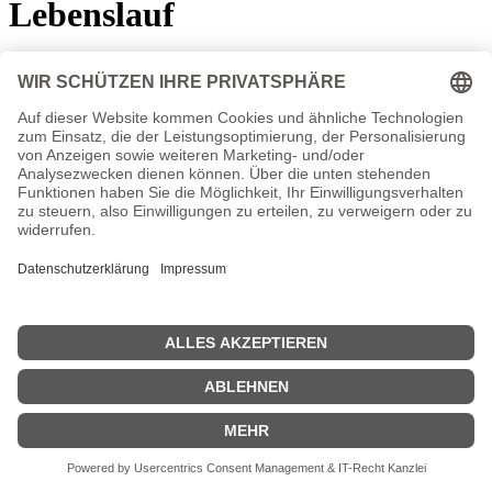
Lebenslauf
*
3. Januar 1980
in Wolfenbüttel (Niedersachsen)
Ihre Schauspielausbildung absolvierte Annabelle Leip von 2001 bis
2005
an der Hochschule für Musik und Darstellende Kunst
Stuttgart. Seit 2005 ist sie am Landestheater Tübingen engagiert.
Einem größeren TV-Publikum wurde sie durch die Rolle der Marie
Bruckner bekannt, die sie von 2008 bis
2010
in der ARD-
Telenovela „Sturm der Liebe“ spielte.
Annabelle Leip Wiki, Herkunft, Geburtstag, verheiratet,
Kinder etc.
n.n.v. - Die offizielle Annabelle Leip Homepage
Movies Annabelle Leip Filme
n.n.v.
| Biografie kurz |
Personen
|
Impressum
|